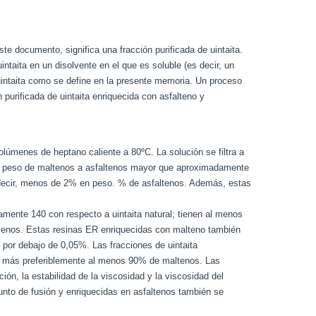
te documento, significa una fracción purificada de uintaita.
taita en un disolvente en el que es soluble (es decir, un
 uintaita como se define en la presente memoria. Un proceso
n purificada de uintaita enriquecida con asfalteno y
olúmenes de heptano caliente a 80ºC. La solución se filtra a
n en peso de maltenos a asfaltenos mayor que aproximadamente
 decir, menos de 2% en peso. % de asfaltenos. Además, estas
ente 140 con respecto a uintaita natural; tienen al menos
menos. Estas resinas ER enriquecidas con malteno también
 por debajo de 0,05%. Las fracciones de uintaita
o más preferiblemente al menos 90% de maltenos. Las
ón, la estabilidad de la viscosidad y la viscosidad del
unto de fusión y enriquecidas en asfaltenos también se