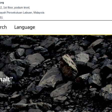
org
 1st floor, podium level,
ilayah Persekutuan Labuan, Malaysia
51
rch
Language
halt"