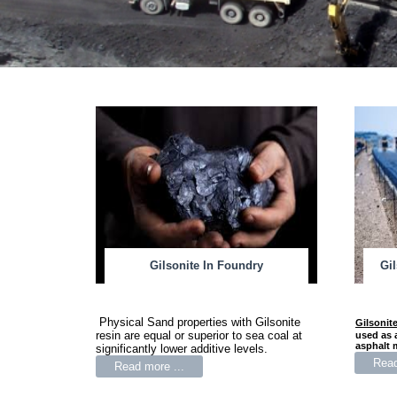
Gilsonite In Foundry
Gi
Physical Sand properties with Gilsonite
Gilsonit
resin are equal or superior to sea coal at
used as 
asphalt 
significantly lower additive levels.
Read
Read more ...