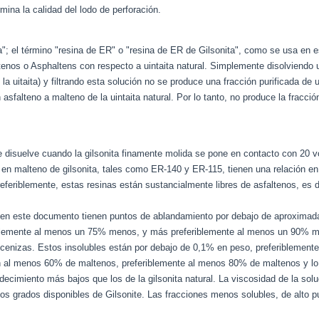
mina la calidad del lodo de perforación.
"; el término "resina de ER" o "resina de ER de Gilsonita", como se usa en es
nos o Asphaltens con respecto a uintaita natural. Simplemente disolviendo uin
uitaita) y filtrando esta solución no se produce una fracción purificada de
asfalteno a malteno de la uintaita natural. Por lo tanto, no produce la fracció
 se disuelve cuando la gilsonita finamente molida se pone en contacto con 20 v
das en malteno de gilsonita, tales como ER-140 y ER-115, tienen una relació
eferiblemente, estas resinas están sustancialmente libres de asfaltenos, es
en este documento tienen puntos de ablandamiento por debajo de aproximadam
eriblemente al menos un 75% menos, y más preferiblemente al menos un 90% 
, cenizas. Estos insolubles están por debajo de 0,1% en peso, preferiblemente
en al menos 60% de maltenos, preferiblemente al menos 80% de maltenos y l
cimiento más bajos que los de la gilsonita natural. La viscosidad de la soluci
s grados disponibles de Gilsonite. Las fracciones menos solubles, de alto p