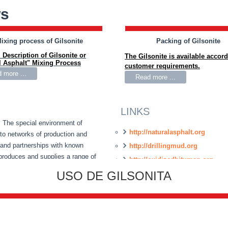
ws
ixing process of Gilsonite
Packing of Gilsonite
 Description of Gilsonite or
The Gilsonite is available accord
l Asphalt" Mixing Process
customer requirements.
 more ...
Read more ...
LINKS
 The special environment of
http://naturalasphalt.org
to networks of production and
and partnerships with known
http://drillingmud.org
produces and supplies a range of
http://oxidizedbitumen.org
ng and asphalt operations.
USO DE GILSONITA
http://www.bitumenmembrane.