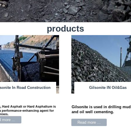
products
lsonite In Road Construction
Gilsonite IN Oil&Gas
e
,
Hard Asphalt or Hard Asphaltum is
Gilsonite
is used in drilling mud
a performance-enhancing agent for
and oil well cementing.
mixes.
 more ...
Read more ...