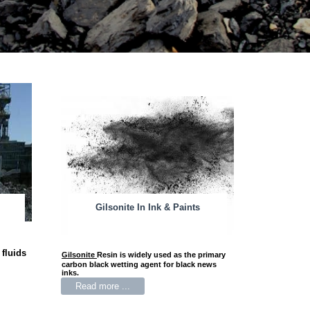
Gilsonite In Ink & Paints
 fluids
Gilsonite
Resin is widely used as the primary
carbon black wetting agent for black news
inks.
Read more ...