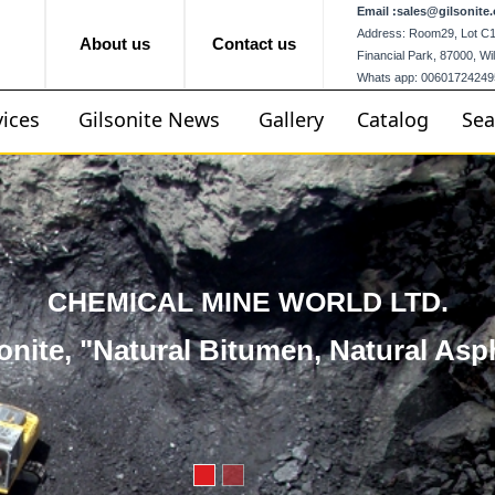
Email :
sales@gilsonite.
Address: Room29, Lot C12,
About us
Contact us
Financial Park, 87000, W
Whats app: 00601724249
vices
Gilsonite News
Gallery
Catalog
Sea
CHEMICAL MINE WORLD LTD.
onite, "Natural Bitumen, Natural Asp