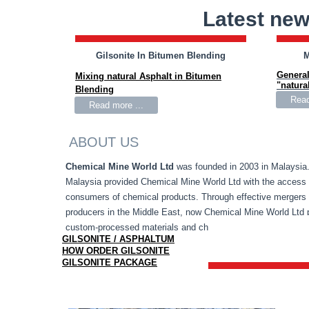
Latest ne
Gilsonite In Bitumen Blending
M
General
Mixing natural Asphalt in Bitumen
"natura
Blending
Read
Read more ...
ABOUT US
Chemical Mine World Ltd
was founded in 2003 in Malaysia.
Malaysia provided Chemical Mine World Ltd with the access 
consumers of chemical products. Through effective mergers 
producers in the Middle East, now Chemical Mine World Ltd 
custom-processed materials and chemicals essential to drilli
GILSONITE / ASPHALTUM
HOW ORDER GILSONITE
GILSONITE PACKAGE