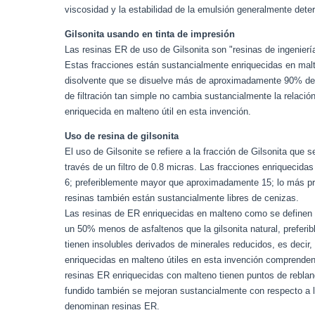
viscosidad y la estabilidad de la emulsión generalmente deter
Gilsonita usando en tinta de impresión
Las resinas ER de uso de Gilsonita son "resinas de ingeniería
Estas fracciones están sustancialmente enriquecidas en malte
disolvente que se disuelve más de aproximadamente 90% de la 
de filtración tan simple no cambia sustancialmente la relación 
enriquecida en malteno útil en esta invención.
Uso de resina de gilsonita
El uso de Gilsonite se refiere a la fracción de Gilsonita que
través de un filtro de 0.8 micras. Las fracciones enriqueci
6; preferiblemente mayor que aproximadamente 15; lo más pr
resinas también están sustancialmente libres de cenizas.
Las resinas de ER enriquecidas en malteno como se definen 
un 50% menos de asfaltenos que la gilsonita natural, pref
tienen insolubles derivados de minerales reducidos, es decir
enriquecidas en malteno útiles en esta invención comprend
resinas ER enriquecidas con malteno tienen puntos de reblande
fundido también se mejoran sustancialmente con respecto a lo
denominan resinas ER.